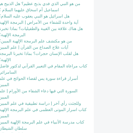
من هو النبي الذي فدي بذبح عظيم؟ هل الذبيح هو
اسماعيل أم اسحاق عليهما السلام ؟
هل اسرائيل هو النبي يعقوب عليه السلام؟
آية واحدة للشفاء من الأمراض | البرمجة الإلهية
هل هناك علاقة بين الغيبة والطفيليات؟ بماذا تخبرنا
البرمجة الإلهية؟
من هو مكتشف علم البرمجة الإلهية المبين؟
آيات علاج الصداع من القرآن | علم المبين
هل لقلب الإنسان حجرات؟ بماذا تخبرنا البرمجة
الإلهية؟
كتاب مراعاة المقام في التعبير القرآني لدكتور فاضل
السامرائي
أسرار قراءة سورة يس لقضاء الحوائج في علم
المبين
السورة التي فيها دعاء الشفاء من الأورام | علم
المبين
وللجثث رأي آخر | دراسة تطبيقية في علم المبين
كتاب اسرار الموتى العظمى في علم البرمجة الإلهية
المبين
كتاب مدرسة الأنبياء في علم البرمجة الإلهية المبين
سلطان الشيطان